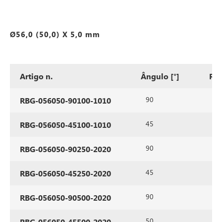
Ø56,0 (50,0) X 5,0 mm
Artigo n.
Ângulo [°]
Ra
90
10
RBG-056050-90100-1010
45
10
RBG-056050-45100-1010
90
25
RBG-056050-90250-2020
45
25
RBG-056050-45250-2020
90
50
RBG-056050-90500-2020
50
50
RBG-056050-45500-2020