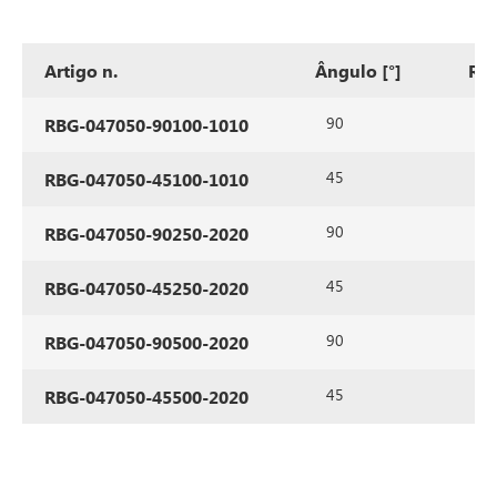
Artigo n.
Ângulo [°]
Ra
90
10
RBG-047050-90100-1010
45
10
RBG-047050-45100-1010
90
25
RBG-047050-90250-2020
45
25
RBG-047050-45250-2020
90
50
RBG-047050-90500-2020
45
50
RBG-047050-45500-2020