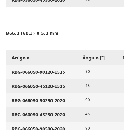
Ø66,0 (60,3) X 5,0 mm
Artigo n.
Ângulo [°]
Ra
90
12
RBG-066050-90120-1515
45
12
RBG-066050-45120-1515
90
25
RBG-066050-90250-2020
45
25
RBG-066050-45250-2020
90
50
RBG-066050-90500-2020