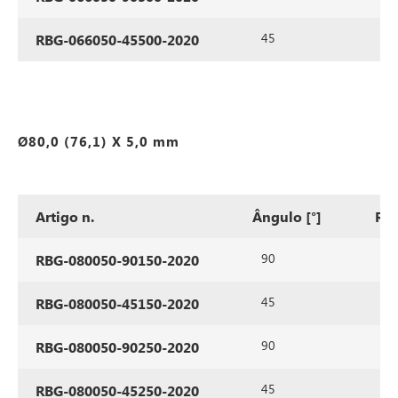
45
50
RBG-066050-45500-2020
Ø80,0 (76,1) X 5,0 mm
Artigo n.
Ângulo [°]
Ra
90
15
RBG-080050-90150-2020
45
15
RBG-080050-45150-2020
90
25
RBG-080050-90250-2020
45
25
RBG-080050-45250-2020