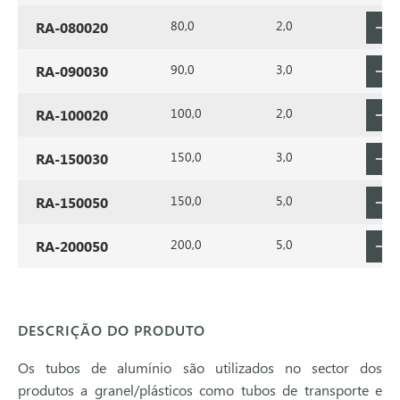
80,0
2,0
RA-080020
90,0
3,0
RA-090030
100,0
2,0
RA-100020
150,0
3,0
RA-150030
150,0
5,0
RA-150050
200,0
5,0
RA-200050
DESCRIÇÃO DO PRODUTO
Os tubos de alumínio são utilizados no sector dos
produtos a granel/plásticos como tubos de transporte e