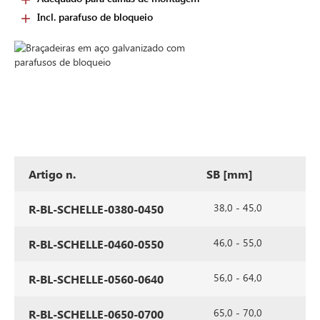
Incl. parafuso de bloqueio
Artigo n.
SB [mm]
p
38,0 - 45,0
R-BL-SCHELLE-0380-0450
46,0 - 55,0
R-BL-SCHELLE-0460-0550
56,0 - 64,0
R-BL-SCHELLE-0560-0640
65,0 - 70,0
R-BL-SCHELLE-0650-0700