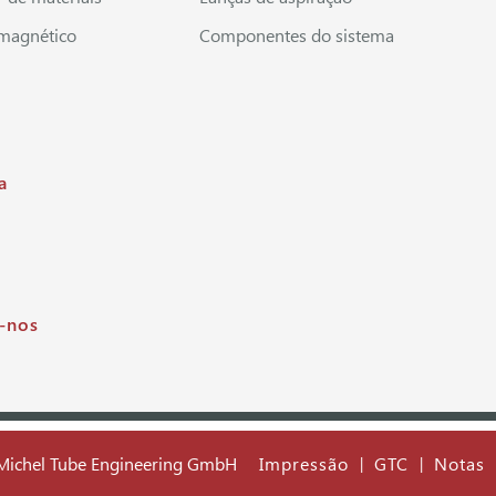
magnético
Componentes do sistema
s
a
-nos
Michel Tube Engineering GmbH
Impressão
GTC
Notas
|
|