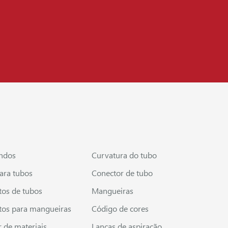
ndos
Curvatura do tubo
ara tubos
Conector de tubo
os de tubos
Mangueiras
os para mangueiras
Código de cores
r de materiais
Lanças de aspiração