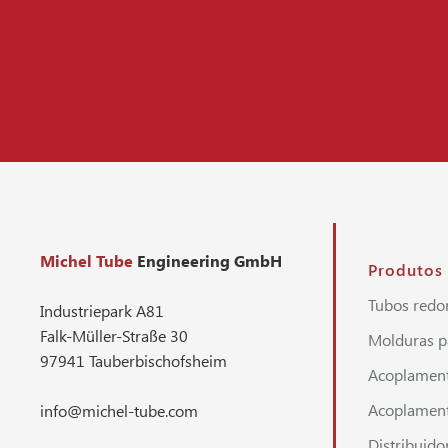
Michel Tube
Engineering GmbH
Produtos
Tubos redo
Industriepark A81
Falk-Müller-Straße 30
Molduras p
97941 Tauberbischofsheim
Acoplament
Acoplament
info@michel-tube.com
Distribuido