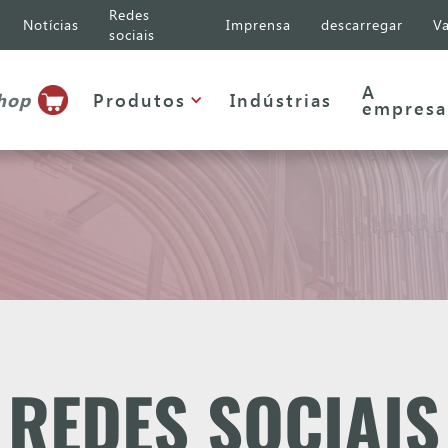
Redes
Notícias
Imprensa
descarregar
Va
sociais
A
shop
Produtos
Indústrias
empresa
REDES SOCIAIS