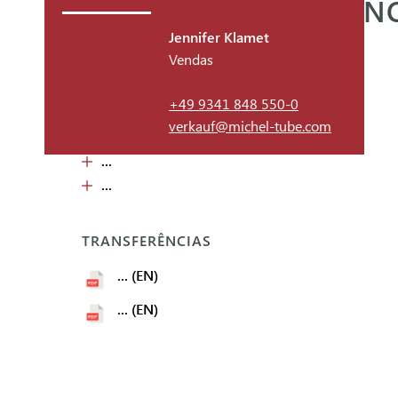
RECIPIENTE EM AÇO IN
Jennifer Klamet
Vendas
FACTOS
+49 9341 848 550-0
...
verkauf@michel-tube.com
...
...
...
TRANSFERÊNCIAS
... (EN)
... (EN)