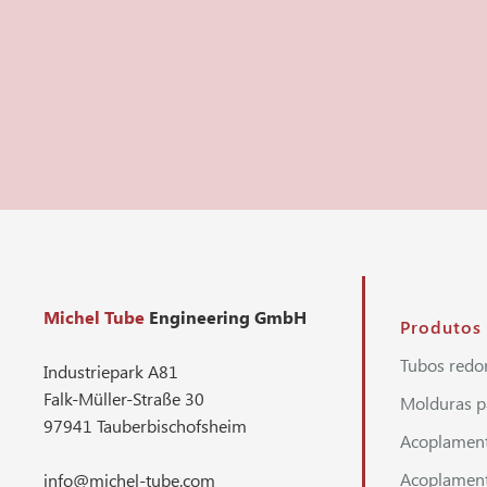
Michel Tube
Engineering GmbH
Produtos
Tubos redo
Industriepark A81
Falk-Müller-Straße 30
Molduras p
97941 Tauberbischofsheim
Acoplament
Acoplament
info@michel-tube.com