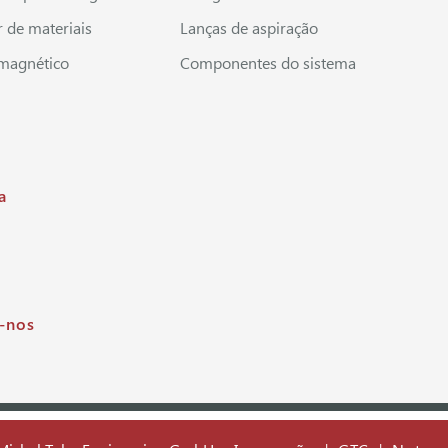
r de materiais
Lanças de aspiração
magnético
Componentes do sistema
s
a
-nos