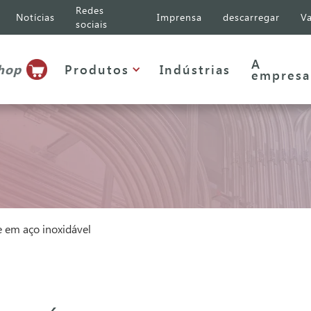
Redes
Notícias
Imprensa
descarregar
Va
sociais
A
shop
Produtos
Indústrias
empresa
e em aço inoxidável