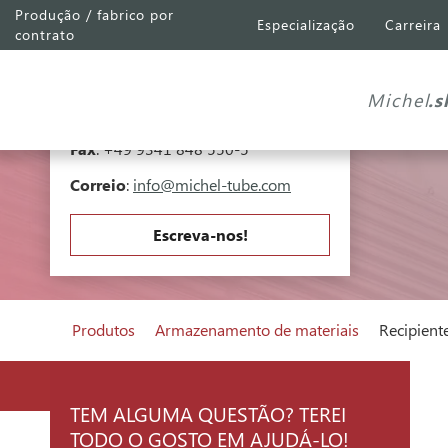
Produção / fabrico por
Especialização
Carreira
Michel Tube
Engineering GmbH
contrato
Industriepark A81
Falk-Müller-Straße 30
Michel
.
97941 Tauberbischofsheim
Telefone
:
+49 9341 848 550-0
Fax
: +49 9341 848 550-5
Correio
:
info@michel-tube.com
Escreva-nos!
Produtos
Armazenamento de materiais
Recipient
TEM ALGUMA QUESTÃO? TEREI
TODO O GOSTO EM AJUDÁ-LO!