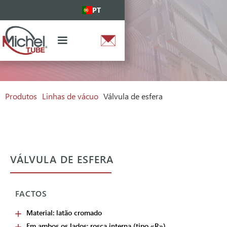
PT
Produtos
Linhas de vácuo
Válvula de esfera
VÁLVULA DE ESFERA
FACTOS
Material: latão cromado
Em ambos os lados: rosca interna (tipo «R»)