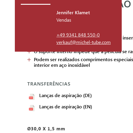
LANÇAS DE ASPIRAÇÃO
Jennifer Klamet
Vendas
FACTOS
+49 9341 848 550-0
Diâmetro exterior normalizado para uma inser
verkauf@michel-tube.com
nas aberturas
O suporte interno impede que a película se r
Podem ser realizados comprimentos especiais
interior em aço inoxidável
TRANSFERÊNCIAS
Lanças de aspiração (DE)
Lanças de aspiração (EN)
Ø30,0 X 1,5 mm