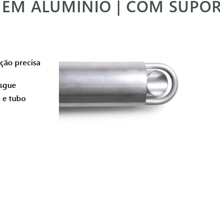
 EM ALUMÍNIO | COM SUPO
ção precisa
asgue
 e tubo