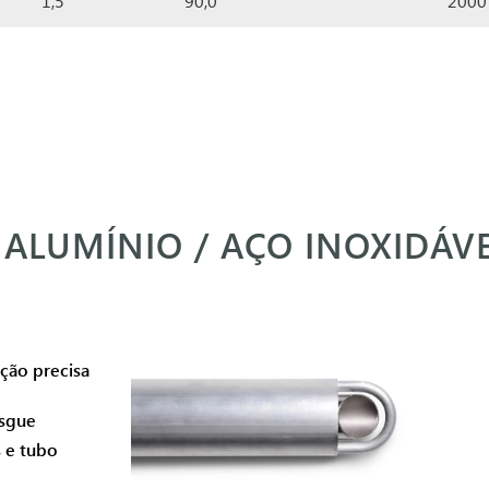
1,5
90,0
2000
ALUMÍNIO / AÇO INOXIDÁV
ção precisa
asgue
 e tubo