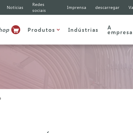
Redes
Notícias
Imprensa
descarregar
Va
sociais
A
shop
Produtos
Indústrias
empresa
o