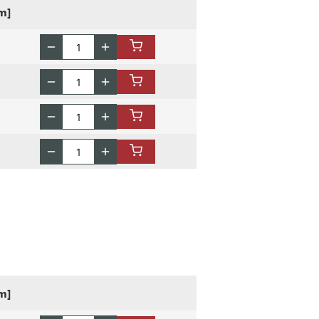
m]
m]