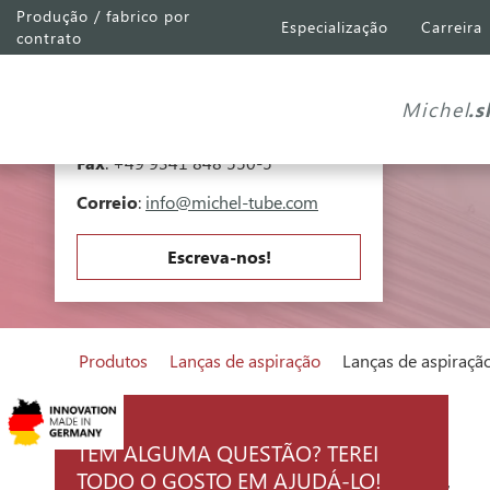
Produção / fabrico por
Especialização
Carreira
Michel Tube
Engineering GmbH
contrato
Industriepark A81
Falk-Müller-Straße 30
Michel
.
97941 Tauberbischofsheim
Telefone
:
+49 9341 848 550-0
Fax
: +49 9341 848 550-5
Correio
:
info@michel-tube.com
Escreva-nos!
Produtos
Lanças de aspiração
Lanças de aspiraçã
TEM ALGUMA QUESTÃO? TEREI
TODO O GOSTO EM AJUDÁ-LO!